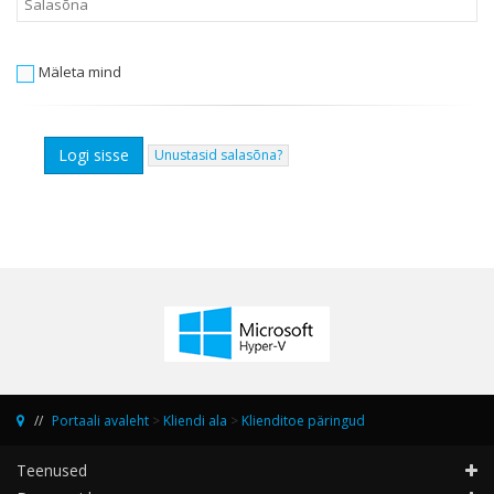
Mäleta mind
Unustasid salasõna?
Portaali avaleht
>
Kliendi ala
>
Klienditoe päringud
Teenused