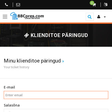
0
KLIENDITOE PÄRINGUD
Minu klienditoe päringud
Your ticket history
E-mail
Salasõna