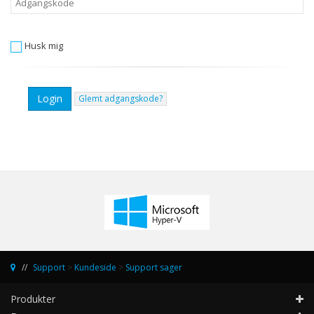
Husk mig
Glemt adgangskode?
Support
>
Kundeside
>
Support sager
Produkter