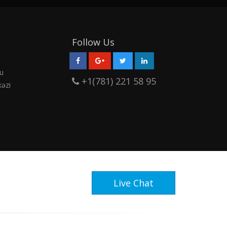
Follow Us
u
+1(781) 221 58 95
əzi
Live Chat