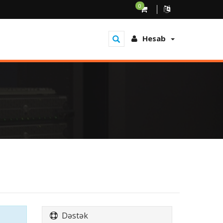
0
Hesab
Dəstək