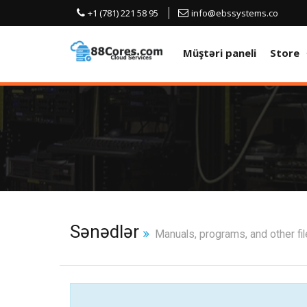
+1 (781) 221 58 95
info@ebssystems.co
Müştəri paneli
Store
Sənədlər
Manuals, programs, and other fi