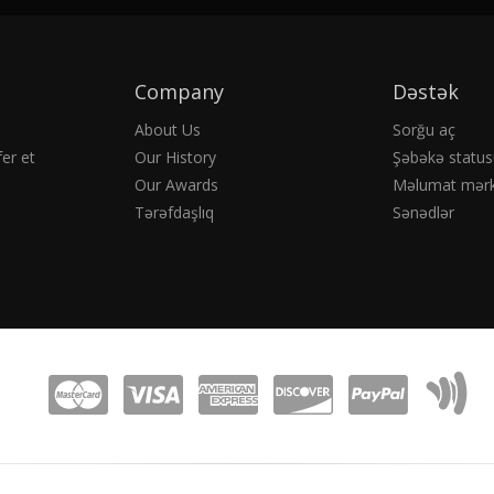
Company
Dəstək
About Us
Sorğu aç
er et
Our History
Şəbəkə status
Our Awards
Məlumat mərk
Tərəfdaşlıq
Sənədlər