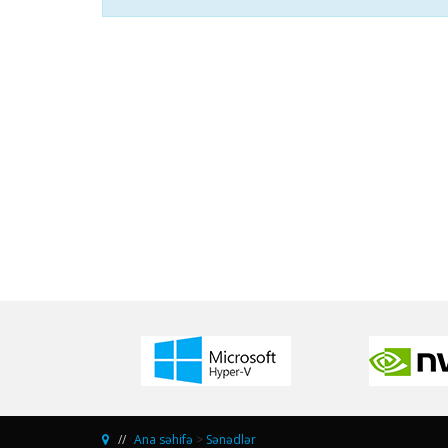
Ana səhifə
>
Sənədlər