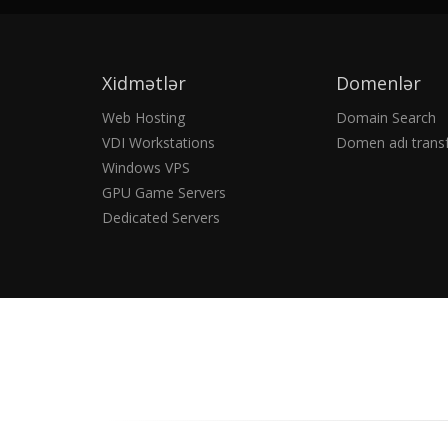
Xidmətlər
Domenlər
Web Hosting
Domain Search
VDI Workstations
Domen adı transf
Windows VPS
GPU Game Servers
Dedicated Servers