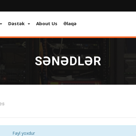
Dəstək
About Us
Əlaqə
SƏNƏDLƏR
les
Fayl yoxdur