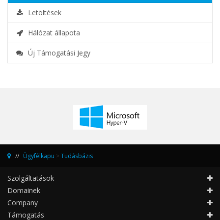
Letöltések
Hálózat állapota
Új Támogatási Jegy
Ügyfélkapu
>
Tudásbázis
Szolgáltatások
Domainek
Company
Támogatás