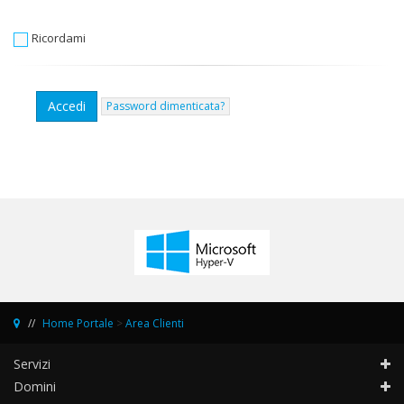
Ricordami
Password dimenticata?
Home Portale
>
Area Clienti
Servizi
Domini