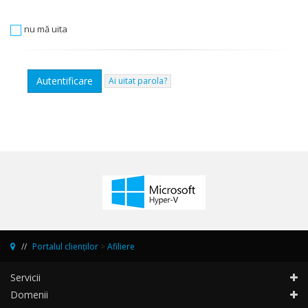
nu mă uita
Ai uitat parola?
Portalul clienților
>
Afiliere
Servicii
Domenii