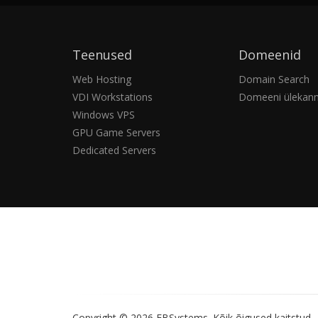
Teenused
Domeenid
Web Hosting
Domain Search
VDI Workstations
Domeeni ülekan
Windows VPS
GPU Game Servers
Dedicated Servers
Copyright © 2026 EBSystems.
Kõik õigused kaitstud.