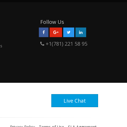
i
Follow Us
+1(781) 221 58 95
as
Live Chat
Privacy Policy
Terms of Use
SLA Aggrement