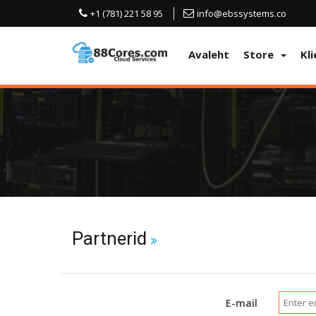
+1 (781) 221 58 95
info@ebssystems.co
Avaleht
Store
Kl
Partnerid
E-mail