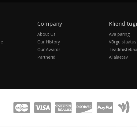
Company
Klienditug
About Us
Ava päring
ne
Our History
Võrgu staatus
Our Awards
Teadmisteba
Partnerid
Allalaetav