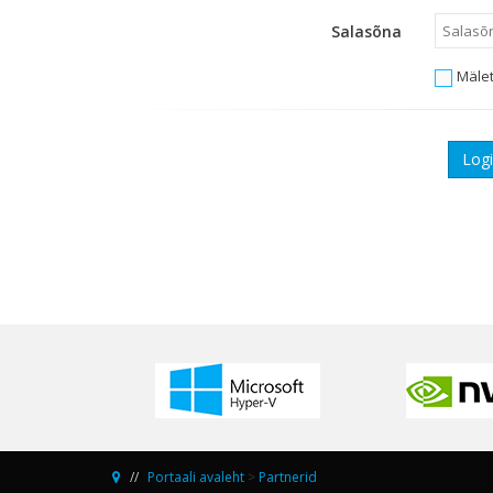
Salasõna
Mälet
Portaali avaleht
>
Partnerid