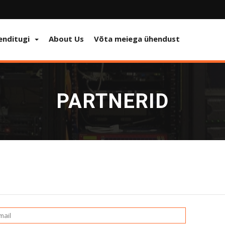
ienditugi
About Us
Võta meiega ühendust
PARTNERID