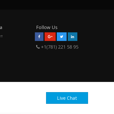
а
Follow Us
ет
+1(781) 221 58 95
Live Chat