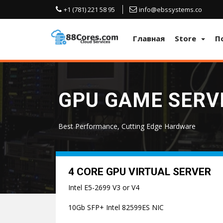
+1 (781) 221 58 95
info@ebssystems.co
Главная
Store
П
GPU GAME SERV
Best Performance, Cutting Edge Hardware
4 CORE GPU VIRTUAL SERVER
Intel E5-2699 V3 or V4
10Gb SFP+ Intel 82599ES NIC