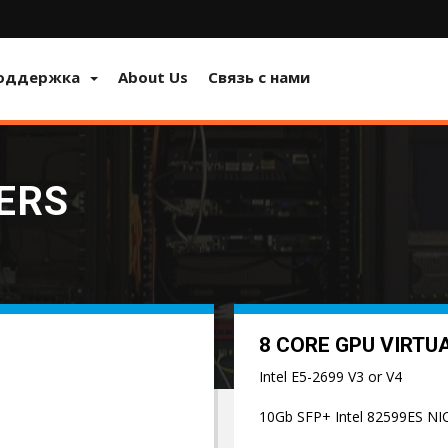
оддержка
About Us
Связь с нами
ERS
8 CORE GPU VIRTU
Intel E5-2699 V3 or V4
10Gb SFP+ Intel 82599ES NI