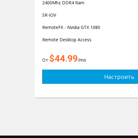
2400Mhz DDR4 Ram
SR-IOV
RemoteFX - Nvidia GTX 1080
Remote Desktop Access
$44.99
От
/mo
Настроить