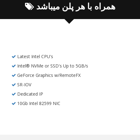
همراه با هر پلن میباشد
Latest Intel CPU's
Intel® NVMe or SSD's Up to 5GB/s
GeForce Graphics w/RemoteFX
SR-IOV
Dedicated IP
10Gb Intel 82599 NIC